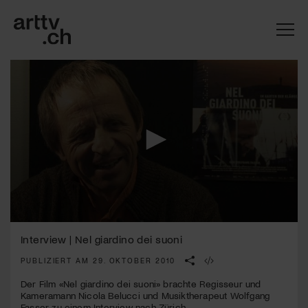
0
Mach mit: «Be Part of the Art»!
seconds
Interview | Nel giardino dei suoni
of
7
PUBLIZIERT AM 29. OKTOBER 2010
Engagiere dich als Kulturliebhaber:in, Kulturschaffende(r) oder
minutes,
Kulturinstitution und unterstütze unsere Arbeit.
25
Der Film «Nel giardino dei suoni» brachte Regisseur und
Mit deiner Mitgliedschaft erhältst du kostenlosen Zugang zu
seconds
Kameramann Nicola Belucci und Musiktherapeut Wolfgang
diversen Kulturevents.
Fasser zu einem Interview nach Zürich.