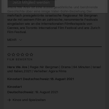
seconds
«Here We Are» ist eine aussergewöhnliche und berührende
Jetzt Mitglied werden
Geschichte über eine innige Vater-Sohn-Beziehung. Der
mehrfach preisgekrönte israelische Regisseur Nir Bergman
wurde mit seinem Film an zahlreiche, renommierte Festivals
eingeladen wie an die Internationalen Filmfestspiele von
Cannes, ans Toronto International Film Festival und ans Zurich
Film Festival.
MEHR
FILM BEWERTEN
Here We Are
| Regie: Nir Bergman | Drama | 94 Minuten | Israel
und Italien, 2021 | Verleiher: Agora Films
Kinostart Deutschschweiz: 18. August 2021
Kinostart
Deutschschweiz:
19. August 2021
Kinos und Spielzeiten