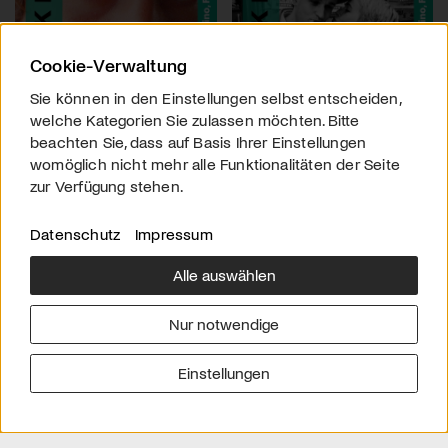
Cookie-Verwaltung
Sie können in den Einstellungen selbst entscheiden,
welche Kategorien Sie zulassen möchten. Bitte
beachten Sie, dass auf Basis Ihrer Einstellungen
womöglich nicht mehr alle Funktionalitäten der Seite
zur Verfügung stehen.
Datenschutz
Impressum
Alle auswählen
Über uns
Downloads
Impressum
Nur notwendige
Kontakt
Werben
Datenschutz
Einstellungen
© 2026 arttv.ch