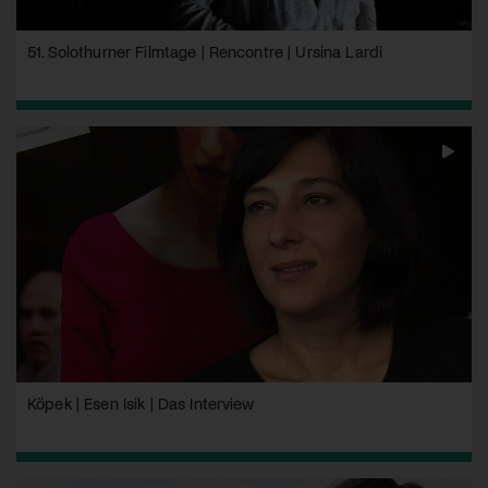
51. Solothurner Filmtage | Rencontre | Ursina Lardi
Köpek | Esen Isik | Das Interview