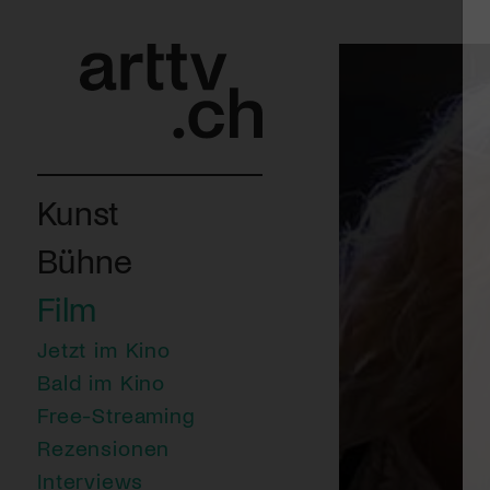
Kunst
Bühne
Film
Jetzt im Kino
Bald im Kino
Free-Streaming
Rezensionen
Interviews