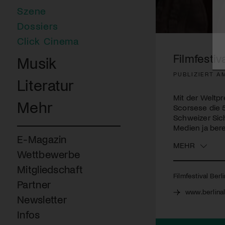
Szene
Dossiers
0
Click Cinema
seconds
of
Filmfestiva
Musik
2
minutes,
PUBLIZIERT A
31
Literatur
seconds
Volume
90%
Mit der Weltpr
Mehr
Scorsese die 58
Schweizer Sic
Medien ja bere
E-Magazin
MEHR
Wettbewerbe
Mitgliedschaft
Filmfestival Berl
Partner
www.berlina
Newsletter
Infos