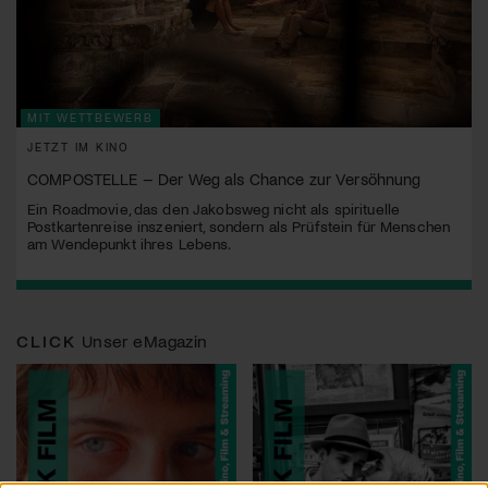
MIT WETTBEWERB
JETZT IM KINO
COMPOSTELLE – Der Weg als Chance zur Versöhnung
Ein Roadmovie, das den Jakobsweg nicht als spirituelle
Postkartenreise inszeniert, sondern als Prüfstein für Menschen
am Wendepunkt ihres Lebens.
CLICK
Unser eMagazin