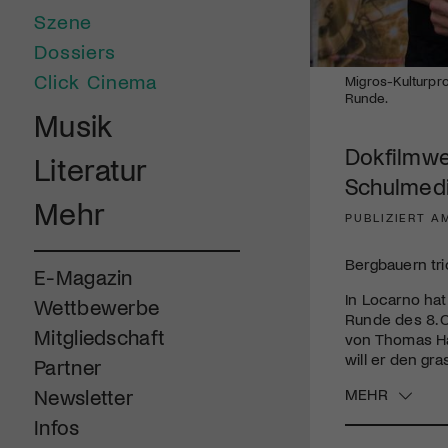
Szene
Dossiers
Click Cinema
Migros-Kulturpr
Runde.
Musik
Dokfilmwe
Literatur
Schulmedi
Mehr
PUBLIZIERT A
Bergbauern tri
E-Magazin
In Locarno hat
Wettbewerbe
Runde des 8. 
Mitgliedschaft
von Thomas Hae
will er den g
Partner
MEHR
Newsletter
Infos