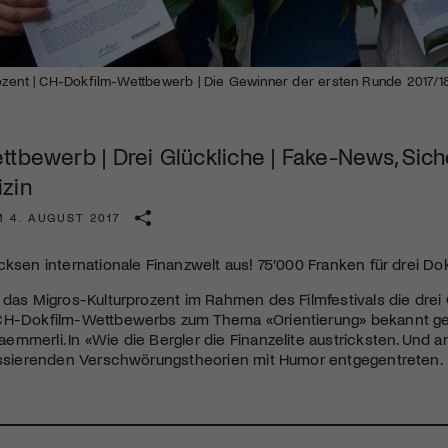
Kulturinstitution und unterstütze unsere Arbeit.
Mit deiner Mitgliedschaft erhältst du kostenlosen Zugang zu
diversen Kulturevents.
ozent | CH-Dokfilm-Wettbewerb | Die Gewinner der ersten Runde 2017/1
Jetzt Mitglied werden
ttbewerb | Drei Glückliche | Fake-News, Sich
zin
M 4. AUGUST 2017
cksen internationale Finanzwelt aus! 75’000 Franken für drei D
 das Migros-Kulturprozent im Rahmen des Filmfestivals die drei
CH-Dokfilm-Wettbewerbs zum Thema «Orientierung» bekannt geg
mmerli. In «Wie die Bergler die Finanzelite austricksten. Und a
rassierenden Verschwörungstheorien mit Humor entgegentreten.