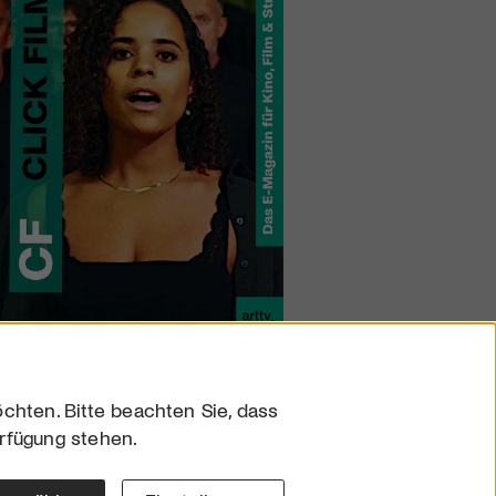
chten. Bitte beachten Sie, dass
erfügung stehen.
sum
hutz