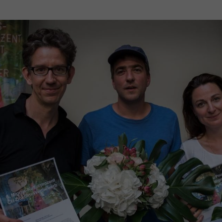
Mach mit: «Be Part of the Art»!
Engagiere dich als Kulturliebhaber:in, Kulturschaffende(r) oder