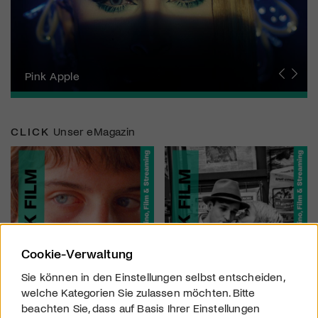
Zurich Film Festival
Pink Apple
Locarno Film Festival
Human Rights Film Festival Zurich
Yesh! Neues aus der jüdischen Filmwelt
Neuchâtel International Fantastic Film Festival
Visions du Réel
Berlinale
Solothurner Filmtage
Geneva International Film Festival
CLICK
Unser eMagazin
Cookie-Verwaltung
Sie können in den Einstellungen selbst entscheiden,
welche Kategorien Sie zulassen möchten. Bitte
beachten Sie, dass auf Basis Ihrer Einstellungen