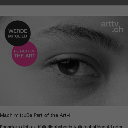
Mach mit: «Be Part of the Art»!
Engagiere dich als Kulturliebhaber:in, Kulturschaffende(r) oder