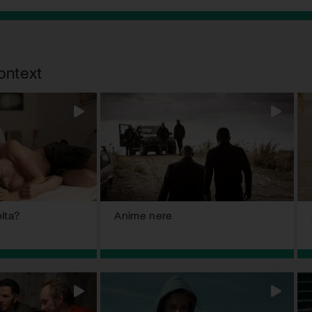
ontext
lta?
Anime nere