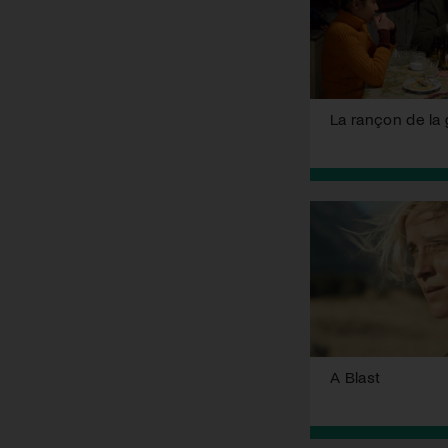
La rançon de la 
A Blast