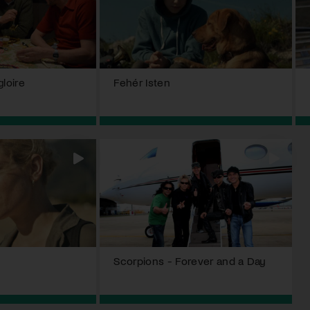
gloire
Fehér Isten
Scorpions - Forever and a Day