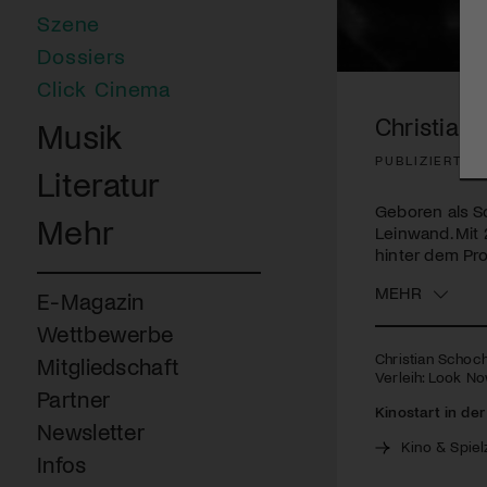
Szene
Dossiers
Click Cinema
Christian
Musik
PUBLIZIERT A
Literatur
Geboren als So
Mehr
Leinwand. Mit 
hinter dem Pro
MEHR
E-Magazin
Wettbewerbe
Christian Schoch
Mitgliedschaft
Verleih: Look No
Partner
Kinostart in de
Newsletter
Kino & Spiel
Infos