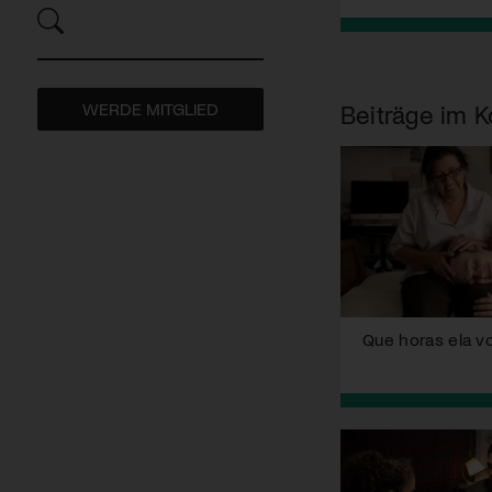
WERDE MITGLIED
Beiträge im K
Que horas ela vo