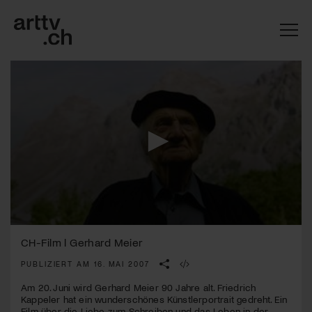
0
Mach mit: «Be Part of the Art»!
seconds
CH-Film l Gerhard Meier
of
1
PUBLIZIERT AM 16. MAI 2007
Engagiere dich als Kulturliebhaber:in, Kulturschaffende(r) oder
minute,
Kulturinstitution und unterstütze unsere Arbeit.
45
Am 20. Juni wird Gerhard Meier 90 Jahre alt. Friedrich
Mit deiner Mitgliedschaft erhältst du kostenlosen Zugang zu
seconds
Kappeler hat ein wunderschönes Künstlerportrait gedreht. Ein
diversen Kulturevents.
Film über die Liebe zum Schreiben und das Leben in der