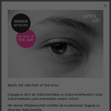
SZENE
Mach mit: «Be Part of the Art»!
0
«Geographies of Solitude» (Kanada 2022)
seconds
Engagiere dich als Kulturliebhaber:in, Kulturschaffende(r) oder
of
Kulturinstitution und unterstütze unsere Arbeit.
Bildrausch – Filmfest Basel 2022
1
Mit deiner Mitgliedschaft erhältst du kostenlosen Zugang zu
minute,
PUBLIZIERT AM 11. MAI 2022
4
diversen Kulturevents.