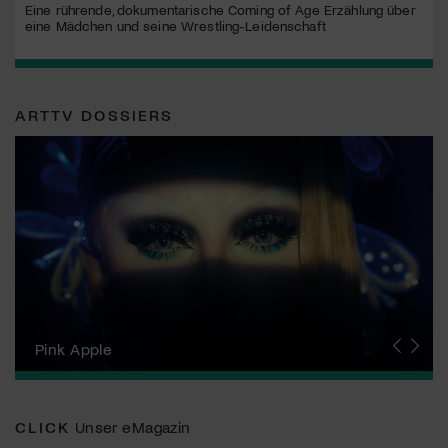
Eine rührende, dokumentarische Coming of Age Erzählung über
eine Mädchen und seine Wrestling-Leidenschaft
ARTTV DOSSIERS
Zurich Film Festival
Pink Apple
Locarno Film Festival
Human Rights Film Festival Zurich
Yesh! Neues aus der jüdischen Filmwelt
Neuchâtel International Fantastic Film Festival
Visions du Réel
Berlinale
Solothurner Filmtage
Geneva International Film Festival
CLICK
Unser eMagazin