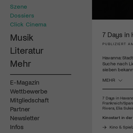
Szene
Dossiers
0
Click Cinema
seconds
of
7 Days in
Musik
1
minute,
PUBLIZIERT AM
51
Literatur
seconds
Volume
90%
Havanna: Stadt
Mehr
Suche nach Li
sieben bekann
MEHR
E-Magazin
Wettbewerbe
7 Days in Havana
Mitgliedschaft
Frankreich/Spanie
Partner
Rivera, Elia Sule
Newsletter
Kinostart in de
Infos
Kino & Spiel