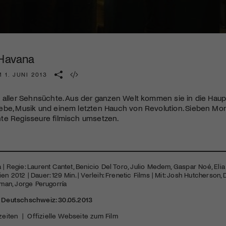
Kulturinstitution und unterstütze unsere Arbeit.
Mit deiner Mitgliedschaft erhältst du kostenlosen Zugang zu
diversen Kulturevents.
 Havana
Jetzt Mitglied werden
 1. JUNI 2013
 aller Sehnsüchte. Aus der ganzen Welt kommen sie in die Haup
ebe, Musik und einem letzten Hauch von Revolution. Sieben Mo
te Regisseure filmisch umsetzen.
 | Regie: Laurent Cantet, Benicio Del Toro, Julio Medem, Gaspar Noé, Elia 
n 2012 | Dauer: 129 Min. | Verleih: Frenetic Films | Mit: Josh Hutcherson, 
iman, Jorge Perugorría
r Deutschschweiz: 30.05.2013
zeiten
|
Offizielle Webseite zum Film