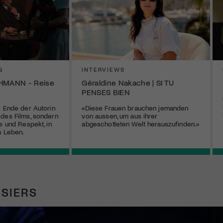
G
INTERVIEWS
HMANN - Reise
Géraldine Nakache | SI TU
PENSES BIEN
e Ende der Autorin
«Diese Frauen brauchen jemanden
des Films, sondern
von aussen, um aus ihrer
e und Respekt, in
abgeschotteten Welt herauszufinden.»
m Leben.
SIERS