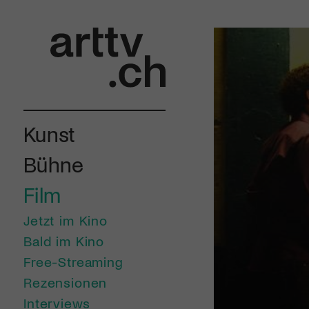
Kunst
Bühne
Film
Jetzt im Kino
Bald im Kino
Free-Streaming
Rezensionen
Interviews