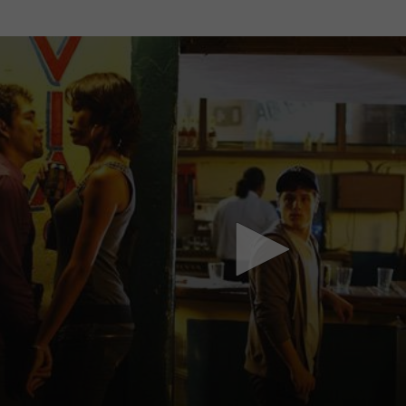
Mach mit: «Be Part of the Art»!
Engagiere dich als Kulturliebhaber:in, Kulturschaffende(r) oder