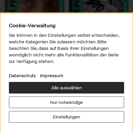
Cookie-Verwaltung
Sie können in den Einstellungen selbst entscheiden,
welche Kategorien Sie zulassen möchten. Bitte
beachten Sie, dass auf Basis Ihrer Einstellungen
womöglich nicht mehr alle Funktionalitäten der Seite
zur Verfügung stehen.
Datenschutz
Impressum
Alle auswählen
Über uns
Downloads
Impressum
Nur notwendige
Kontakt
Werben
Datenschutz
Einstellungen
© 2026 arttv.ch