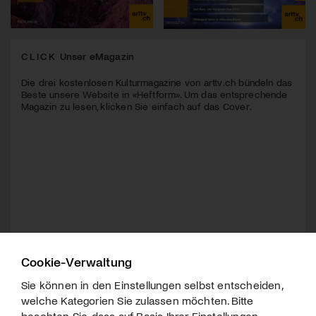
CLICK
Unser eMagazin
Die drei kostenlosen Kulturmagazine von arttv.ch bündeln das
Beste unsere Website in «Heftform». Um das entsprechende
Magazin zu lesen, klicken Sie einfach auf das Cover.
Cookie-Verwaltung
Sie können in den Einstellungen selbst entscheiden,
welche Kategorien Sie zulassen möchten. Bitte
beachten Sie, dass auf Basis Ihrer Einstellungen