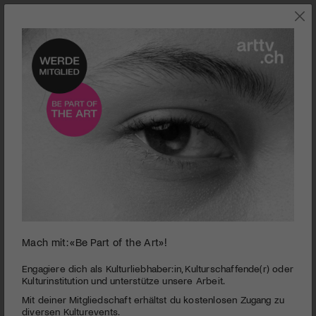
0
Mach mit: «Be Part of the Art»!
seconds
Zirkus | Young Stage
of
2
Engagiere dich als Kulturliebhaber:in, Kulturschaffende(r) oder
minutes,
Kulturinstitution und unterstütze unsere Arbeit.
Entdecken Sie den Zirkus von morgen. Young Stage bietet
49
Ihnen dazu die richtige Gelegenheit.
Mit deiner Mitgliedschaft erhältst du kostenlosen Zugang zu
seconds
diversen Kulturevents.