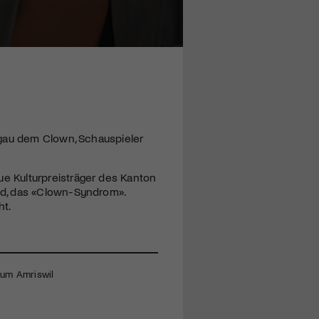
rgau dem Clown, Schauspieler
e Kulturpreisträger des Kanton
nd, das «Clown-Syndrom».
ht.
orum Amriswil