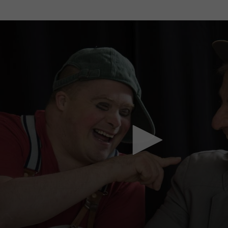
Mach mit: «Be Part of the Art»!
Engagiere dich als Kulturliebhaber:in, Kulturschaffende(r) oder