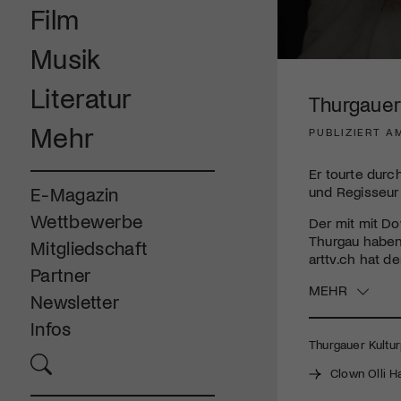
Film
Musik
0
seconds
Literatur
of
Thurgauer 
4
minutes,
Mehr
PUBLIZIERT A
40
seconds
Volume
90%
Er tourte dur
und Regisseur 
E-Magazin
Wettbewerbe
Der mit mit D
Thurgau haben
Mitgliedschaft
arttv.ch hat 
Partner
MEHR
Newsletter
Infos
Thurgauer Kultur
Clown Olli H