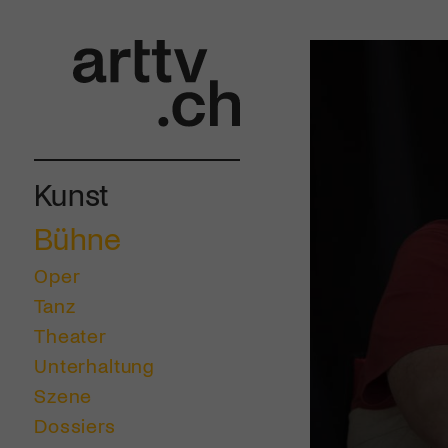
Kunst
Bühne
Oper
Tanz
Theater
Unterhaltung
Szene
Dossiers