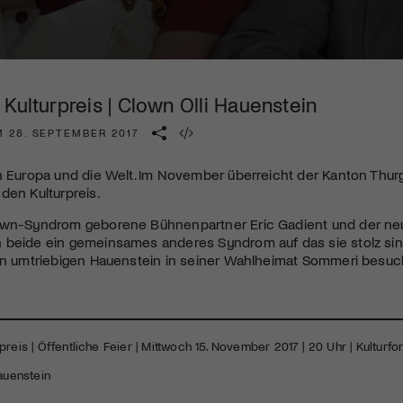
Kulturinstitution und unterstütze unsere Arbeit.
Mit deiner Mitgliedschaft erhältst du kostenlosen Zugang zu
diversen Kulturevents.
Kulturpreis | Clown Olli Hauenstein
Jetzt Mitglied werden
M 28. SEPTEMBER 2017
ch Europa und die Welt. Im November überreicht der Kanton Thu
den Kulturpreis.
own-Syndrom geborene Bühnenpartner Eric Gadient und der neu
 beide ein gemeinsames anderes Syndrom auf das sie stolz si
den umtriebigen Hauenstein in seiner Wahlheimat Sommeri besuc
preis | Öffentliche Feier | Mittwoch 15. November 2017 | 20 Uhr | Kulturf
auenstein