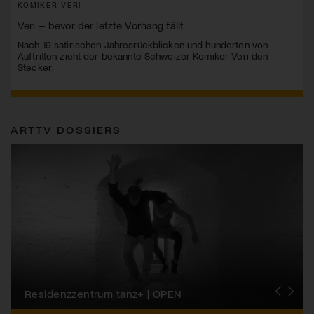
KOMIKER VERI
Veri – bevor der letzte Vorhang fällt
Nach 19 satirischen Jahresrückblicken und hunderten von
Auftritten zieht der bekannte Schweizer Komiker Veri den
Stecker.
ARTTV DOSSIERS
Migros-Kulturprozent | Tanzfestival Steps
Residenzzentrum tanz+ | OPEN
Tanzszene Schweiz