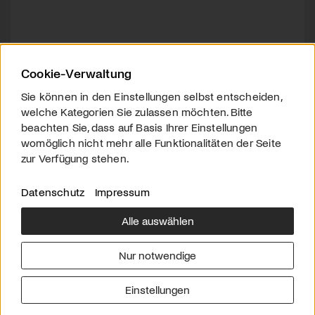
Cookie-Verwaltung
Sie können in den Einstellungen selbst entscheiden,
welche Kategorien Sie zulassen möchten. Bitte
beachten Sie, dass auf Basis Ihrer Einstellungen
womöglich nicht mehr alle Funktionalitäten der Seite
zur Verfügung stehen.
Datenschutz
Impressum
Alle auswählen
Über uns
Downloads
Impressum
Nur notwendige
Kontakt
Werben
Datenschutz
Einstellungen
© 2026 arttv.ch