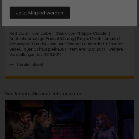
sind nur der Anfang.
Jetzt Mitglied werden
MEHR
Red Du mir von Liebe! I Stück von Philippe Claudel I
Deutschsprachige Erstaufführung | Regie: Ulrich Lampen I
Schauspiel: Claudia Jahn und Vincent Leittersdorf I Theater
Basel, Foyer Schauspielhaus I Premiere: 12.10.2014 | weitere
Vorstellungen bis 23.11.2014
Theater Basel
Das könnte Sie auch interessieren