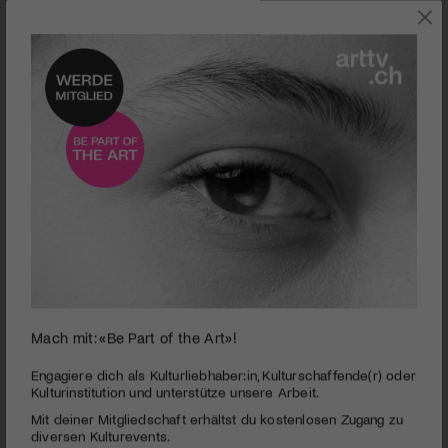
0
Mach mit: «Be Part of the Art»!
seconds
Theater Basel I Red Du mir von Liebe!
of
2
PUBLIZIERT AM 12. OKTOBER 2014
Engagiere dich als Kulturliebhaber:in, Kulturschaffende(r) oder
minutes,
Kulturinstitution und unterstütze unsere Arbeit.
59
Nichts ist mehr heilig bei dieser Tour de Force, die ein ganzes
Mit deiner Mitgliedschaft erhältst du kostenlosen Zugang zu
seconds
Eheleben in der Luft zerreisst. Seine Unterwürfigkeit
diversen Kulturevents.
gegenüber dem Chef, ihr angebliches Flirten mit dem Kollegen