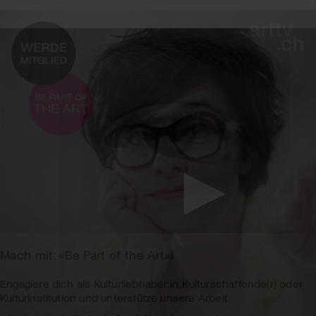
Mach mit: «Be Part of the Art»!
Engagiere dich als Kulturliebhaber:in, Kulturschaffende(r) oder