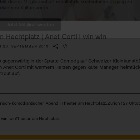
Kulturinstitution und unterstütze unsere Arbeit.
Mit deiner Mitgliedschaft erhältst du kostenlosen Zugang zu
diversen Kulturevents.
 Hechtplatz | Anet Corti I win win
Jetzt Mitglied werden
M 20. SEPTEMBER 2013
 gegenwärtig in der Sparte Comedy auf Schweizer Kleinkunstbü
ch Anet Corti mit warmem Herzen gegen kalte Manager, heimtü
nout auf.
tirisch-komödiantischer Abend I Theater am Hechtplatz, Zürich | 27. Okt
|
win-win
Theater am Hechtplatz