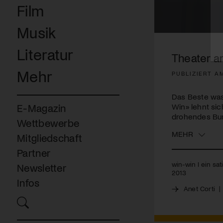
Film
Musik
0
seconds
Literatur
of
Theater am
3
minutes,
Mehr
PUBLIZIERT A
34
seconds
Volume
90%
Das Beste was
Win» lehnt si
E-Magazin
drohendes Bur
Wettbewerbe
MEHR
Mitgliedschaft
Partner
win-win I ein sa
Newsletter
2013
Infos
Anet Corti