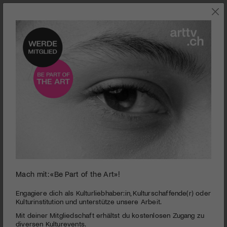
0
Mach mit: «Be Part of the Art»!
seconds
THEATER 11 | IO SENZA TE
of
32
PUBLIZIERT AM 8. OKTOBER 2015
Engagiere dich als Kulturliebhaber:in, Kulturschaffende(r) oder
seconds
Kulturinstitution und unterstütze unsere Arbeit.
Sie waren das Erfolgstrio der Schweiz: Peter, Sue & Marc. Das
Mit deiner Mitgliedschaft erhältst du kostenlosen Zugang zu
Musical «Io senza te» bringt ihre Songs als Publikumsmagnet
diversen Kulturevents.
zurück auf die Bühne: Eine gefreute Sache.