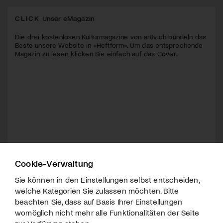
CLICK
Unser eMagazin
Die drei kostenlosen Kulturmagazine von arttv.ch bündeln das
Beste unsere Website in «Heftform». Um das entsprechende
Magazin zu lesen, klicken Sie einfach auf das Cover.
Cookie-Verwaltung
Sie können in den Einstellungen selbst entscheiden,
welche Kategorien Sie zulassen möchten. Bitte
beachten Sie, dass auf Basis Ihrer Einstellungen
womöglich nicht mehr alle Funktionalitäten der Seite