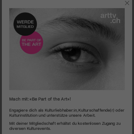
TANZ
Mach mit: «Be Part of the Art»!
0
seconds
Tanzszene Schweiz | Alessia Della Casa
Engagiere dich als Kulturliebhaber:in, Kulturschaffende(r) oder
of
Kulturinstitution und unterstütze unsere Arbeit.
6
PUBLIZIERT AM 6. MAI 2021
Mit deiner Mitgliedschaft erhältst du kostenlosen Zugang zu
minutes,
54
diversen Kulturevents.
Moderner Tanz, für viele schwer verständlich und doch sehr