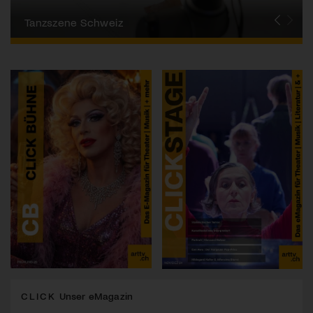
Migros-Kulturprozent | Tanzfestival Steps
Residenzzentrum tanz+ | OPEN
Tanzszene Schweiz
CLICK
Unser eMagazin