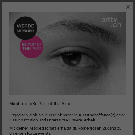
TANZ
Mach mit: «Be Part of the Art»!
0
seconds
Tanzszene Schweiz | Nunzio Impellizzeri
Engagiere dich als Kulturliebhaber:in, Kulturschaffende(r) oder
of
Kulturinstitution und unterstütze unsere Arbeit.
8
PUBLIZIERT AM 2. MÄRZ 2021
Mit deiner Mitgliedschaft erhältst du kostenlosen Zugang zu
minutes,
33
diversen Kulturevents.
Körperlich, leidenschaftlich und raumgreifend: Das neue Stück