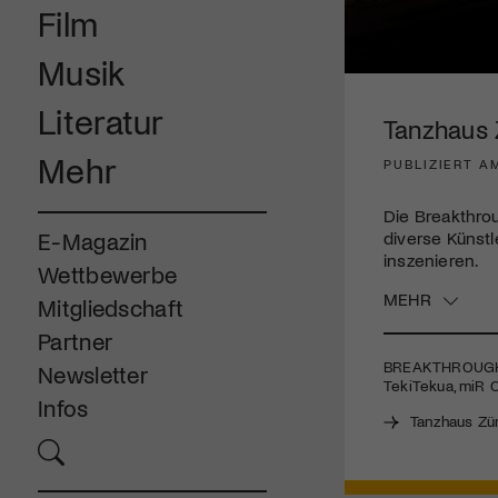
Film
Musik
0
seconds
Literatur
of
Tanzhaus 
2
minutes,
Mehr
PUBLIZIERT AM
57
seconds
Volume
90%
Die Breakthro
diverse Künst
E-Magazin
inszenieren.
Wettbewerbe
MEHR
Mitgliedschaft
Partner
BREAKTHROUG
Newsletter
TekiTekua, miR C
Infos
Tanzhaus Zü