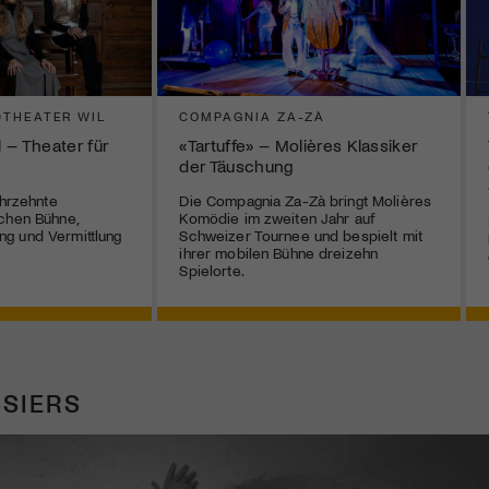
THEATER WIL
COMPAGNIA ZA-ZÀ
 – Theater für
«Tartuffe» – Molières Klassiker
der Täuschung
ahrzehnte
Die Compagnia Za-Zà bringt Molières
chen Bühne,
Komödie im zweiten Jahr auf
g und Vermittlung
Schweizer Tournee und bespielt mit
ihrer mobilen Bühne dreizehn
Spielorte.
SIERS