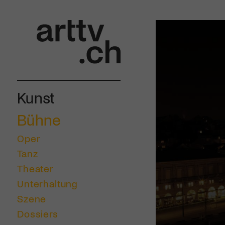
Kunst
Bühne
Oper
Tanz
Theater
Unterhaltung
Szene
Dossiers