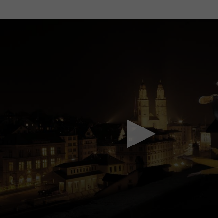
Mach mit: «Be Part of the Art»!
Engagiere dich als Kulturliebhaber:in, Kulturschaffende(r) oder