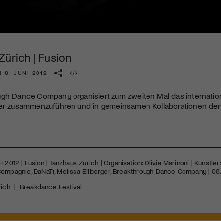
Kulturinstitution und unterstütze unsere Arbeit.
Mit deiner Mitgliedschaft erhältst du kostenlosen Zugang zu
diversen Kulturevents.
Zürich | Fusion
Jetzt Mitglied werden
 8. JUNI 2012
ugh Dance Company organisiert zum zweiten Mal das internation
ler zusammenzuführen und in gemeinsamen Kollaborationen den
H
2012 | Fusion | Tanzhaus Zürich | Organisation: Olivia Marinoni | Künstl
ompagnie, DaNaTi, Melissa Ellberger, Breakthrough Dance Company | 08. J
rich
|
Breakdance Festival