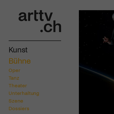
Kunst
Bühne
Oper
Tanz
Theater
Unterhaltung
Szene
Dossiers