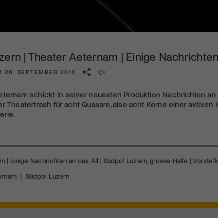
Kulturinstitution und unterstütze unsere Arbeit.
Mit deiner Mitgliedschaft erhältst du kostenlosen Zugang zu
diversen Kulturevents.
ern | Theater Aeternam | Einige Nachrichten
Jetzt Mitglied werden
M 26. SEPTEMBER 2016
ternam schickt in seiner neuesten Produktion Nachrichten an da
r Theatertrash für acht Quasare, also acht Kerne einer aktiven 
erie.
 | Einige Nachrichten an das All | Südpol Luzern, grosse Halle | Vorstel
ernam
|
Südpol Luzern