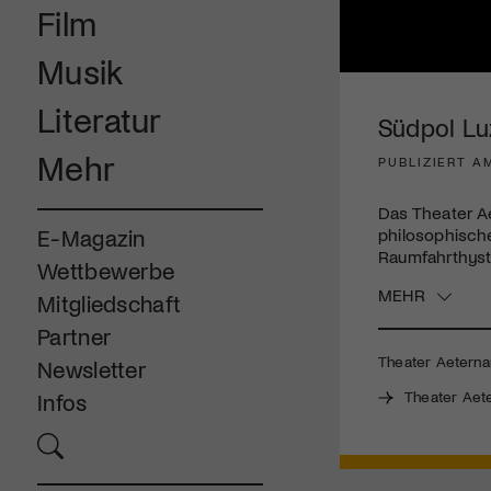
Film
Musik
0
seconds
Literatur
of
Südpol Luz
3
minutes,
Mehr
PUBLIZIERT A
5
seconds
Volume
90%
Das Theater Ae
philosophische
E-Magazin
Raumfahrthyst
Wettbewerbe
MEHR
Mitgliedschaft
Partner
Theater Aeternam
Newsletter
Theater Aet
Infos