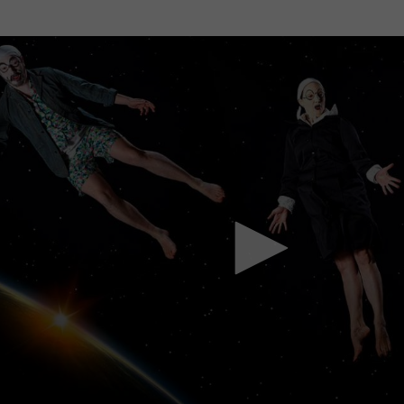
Mach mit: «Be Part of the Art»!
Engagiere dich als Kulturliebhaber:in, Kulturschaffende(r) oder