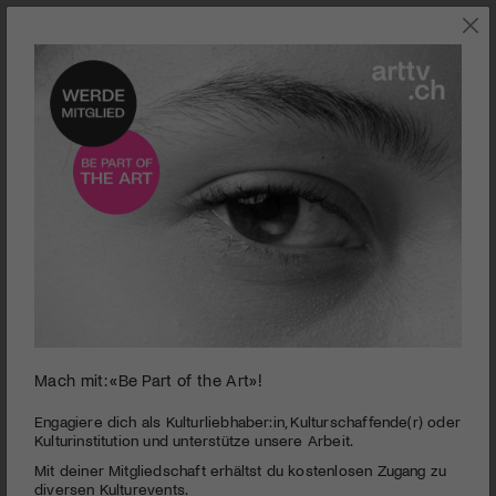
0
Mach mit: «Be Part of the Art»!
seconds
Opernhaus Zürich I La Fanciulla del West
of
2
PUBLIZIERT AM 25. JUNI 2014
Engagiere dich als Kulturliebhaber:in, Kulturschaffende(r) oder
minutes,
Kulturinstitution und unterstütze unsere Arbeit.
15
Ein fulminanter Saisonschlusspunkt! Eine packende
Mit deiner Mitgliedschaft erhältst du kostenlosen Zugang zu
seconds
Inszenierung sorgt für Hochspannung bei der ersten
diversen Kulturevents.
Western-Oper der Musikgeschichte.