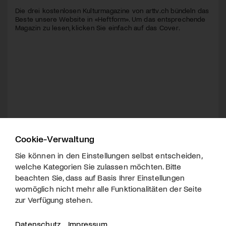
Die drei kostenlosen Kulturmagazine von arttv.ch bündeln das
Beste unsere Website in «Heftform». Um das entsprechende
Magazin zu lesen, klicken Sie einfach auf das Cover.
Cookie-Verwaltung
Sie können in den Einstellungen selbst entscheiden,
welche Kategorien Sie zulassen möchten. Bitte
beachten Sie, dass auf Basis Ihrer Einstellungen
womöglich nicht mehr alle Funktionalitäten der Seite
zur Verfügung stehen.
Datenschutz
Impressum