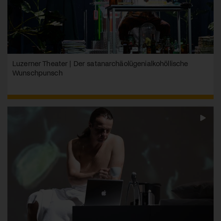
Luzerner Theater | Der satanarchäolügenialko­höllische
Wunschpunsch