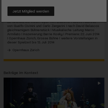
MEHR
Jetzt Mitglied werden
La fanciulla del West I Oper von Giacomo Puccini I Libretto
von Guelfo Civinini und Carlo Zangarini I nach David Belascos
gleichnamigem Bühnenstück I Musikalische Leitung: Marco
Armiliato I Inszenierung: Barrie Kosky I Premiere: 22. Juni 2014
I Opernhaus Zürich, Grosse Bühne I weitere Vorstellungen in
dieser Spielzeit bis 13. Juli 2014
Opernhaus Zürich
Beiträge im Kontext