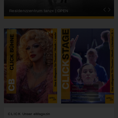
Migros-Kulturprozent | Tanzfestival Steps
Residenzzentrum tanz+ | OPEN
Tanzszene Schweiz
CLICK
Unser eMagazin