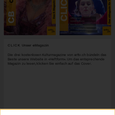
CLICK
Unser eMagazin
Die drei kostenlosen Kulturmagazine von arttv.ch bündeln das
Beste unsere Website in «Heftform». Um das entsprechende
Magazin zu lesen, klicken Sie einfach auf das Cover.