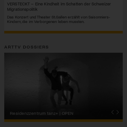
VERSTECKT – Eine Kindheit im Schatten der Schweizer
Migrationspolitik
Das Konzert und Theater St.Gallen erzählt von Saisonniers-
Kindern, die im Verborgenen leben mussten.
ARTTV DOSSIERS
Migros-Kulturprozent | Tanzfestival Steps
Residenzzentrum tanz+ | OPEN
Tanzszene Schweiz