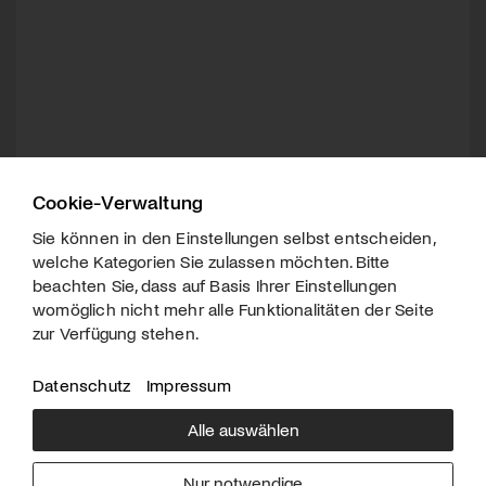
Cookie-Verwaltung
Sie können in den Einstellungen selbst entscheiden,
welche Kategorien Sie zulassen möchten. Bitte
beachten Sie, dass auf Basis Ihrer Einstellungen
womöglich nicht mehr alle Funktionalitäten der Seite
zur Verfügung stehen.
Datenschutz
Impressum
Alle auswählen
Über uns
Downloads
Impressum
Nur notwendige
Kontakt
Werben
Datenschutz