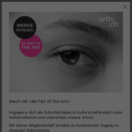
COMEDY
Mach mit: «Be Part of the Art»!
Er ist die bessere Version von Fabian Unteregger und einer der
Engagiere dich als Kulturliebhaber:in, Kulturschaffende(r) oder
Teilnehmer der ersten Generalversammlung des Schweizer Humors:
Kulturinstitution und unterstütze unsere Arbeit.
Michael Elsener
Mit deiner Mitgliedschaft erhältst du kostenlosen Zugang zu
Montreux Comedy Festival | Generalversammlung
diversen Kulturevents.