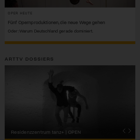
OPER HEUTE
Fünf Opernproduktionen, die neue Wege gehen
Oder: Warum Deutschland gerade dominiert.
ARTTV DOSSIERS
Migros-Kulturprozent | Tanzfestival Steps
Residenzzentrum tanz+ | OPEN
Tanzszene Schweiz