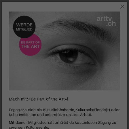
0
Mach mit: «Be Part of the Art»!
seconds
Luzerner Theater | Antigone
of
3
PUBLIZIERT AM 14. DEZEMBER 2014
Engagiere dich als Kulturliebhaber:in, Kulturschaffende(r) oder
minutes,
Kulturinstitution und unterstütze unsere Arbeit.
10
Die Tragödie von Antigone hat ihre Aktualität über die
Mit deiner Mitgliedschaft erhältst du kostenlosen Zugang zu
seconds
Jahrtausende bewahrt. Die gegenwartskritische Inszenierung
diversen Kulturevents.
ist voller vielschichtig verrätselter Andeutungen.