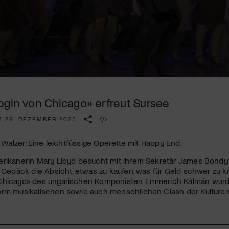
Kulturinstitution und unterstütze unsere Arbeit.
Mit deiner Mitgliedschaft erhältst du kostenlosen Zugang zu
diversen Kulturevents.
Jetzt Mitglied werden
ogin von Chicago» erfreut Sursee
M 29. DEZEMBER 2023
f Walzer: Eine leichtfüssige Operette mit Happy End.
erikanerin Mary Lloyd besucht mit ihrem Sekretär James Bondy 
m Gepäck die Absicht, etwas zu kaufen, was für Geld schwer zu kr
Chicago» des ungarischen Komponisten Emmerich Kálmán wurde
orm musikalischen sowie auch menschlichen Clash der Kulturen