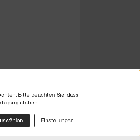
chten. Bitte beachten Sie, dass
erfügung stehen.
sum
hutz
auswählen
Einstellungen