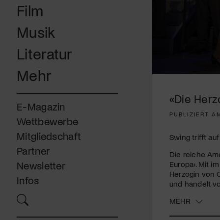
Film
Musik
Literatur
Mehr
0
seconds
of
«Die Herz
5
E-Magazin
minutes,
PUBLIZIERT A
16
Wettbewerbe
seconds
Volume
90%
Mitgliedschaft
Swing trifft au
Partner
Die reiche Am
Europa›. Mit i
Newsletter
Herzogin von 
Infos
und handelt v
MEHR