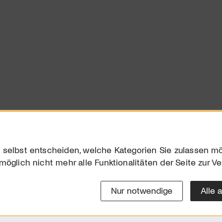
 selbst entscheiden, welche Kategorien Sie zulassen mö
möglich nicht mehr alle Funktionalitäten der Seite zur V
Downloads
Impres
Werben
Datensc
Nur notwendige
Alle 