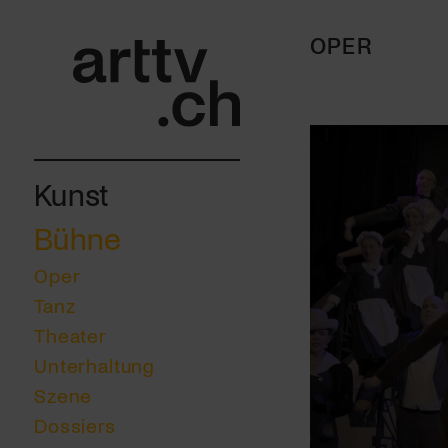
OPER
Kunst
Bühne
Oper
Tanz
Theater
Unterhaltung
Szene
Dossiers