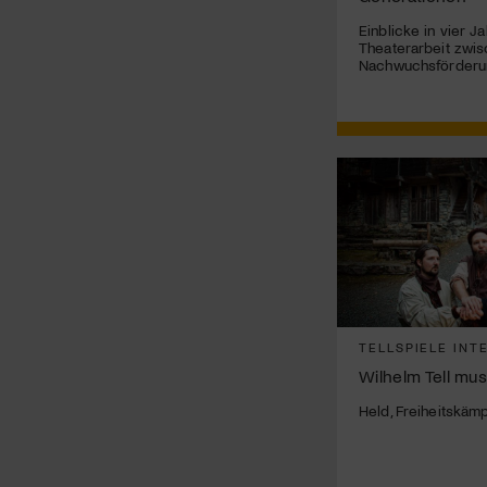
Einblicke in vier J
Theaterarbeit zwis
Nachwuchsförderun
TELLSPIELE INT
Wilhelm Tell mus
Held, Freiheitskäm