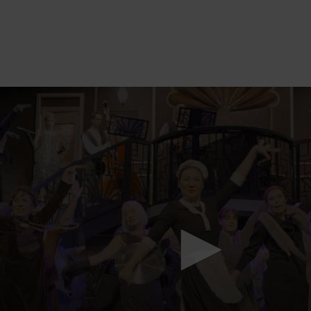
Mach mit: «Be Part of the Art»!
Engagiere dich als Kulturliebhaber:in, Kulturschaffende(r) oder