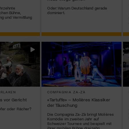
ahrzehnte
Oder: Warum Deutschland gerade
chen Bühne,
dominiert.
g und Vermittlung
ERLAKEN
COMPAGNIA ZA-ZÀ
s vor Gericht
«Tartuffe» – Molières Klassiker
der Täuschung
pfer oder Rächer?
Die Compagnia Za-Zà bringt Molières
Komödie im zweiten Jahr auf
Schweizer Tournee und bespielt mit
ihrer mobilen Bühne dreizehn