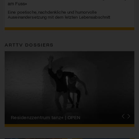
am Fuss»
Eine poetische, nachdenkliche und humorvolle
Auseinandersetzung mit dem letzten Lebensabschnitt
ARTTV DOSSIERS
Migros-Kulturprozent | Tanzfestival Steps
Residenzzentrum tanz+ | OPEN
Tanzszene Schweiz