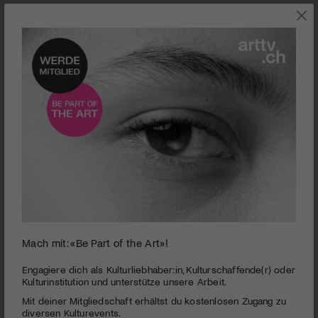
0
Mach mit: «Be Part of the Art»!
seconds
DAS ZELT | Gala 2014
of
3
PUBLIZIERT AM 14. APRIL 2014
Engagiere dich als Kulturliebhaber:in, Kulturschaffende(r) oder
minutes,
Kulturinstitution und unterstütze unsere Arbeit.
42
DAS
ZELT
feierte seine Gala 2014 mit grossen Show-Acts und
Mit deiner Mitgliedschaft erhältst du kostenlosen Zugang zu
seconds
prominenten Gästen. art-tv.ch wollte wissen, was
diversen Kulturevents.
Journalistinnen, Journalisten und TV-Teams an der
ZELT
-