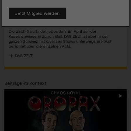
GALA
besonders interessiert.
Jetzt Mitglied werden
MEHR
Die
ZELT
-Gala findet jedes Jahr im April auf der
Kasernenwiese in Zürich statt.
DAS
ZELT
ist aber in der
ganzen Schweiz mit diversen Shows unterwegs. art-tv.ch
berichtet über die einzelnen Acts.
DAS ZELT
Beiträge im Kontext