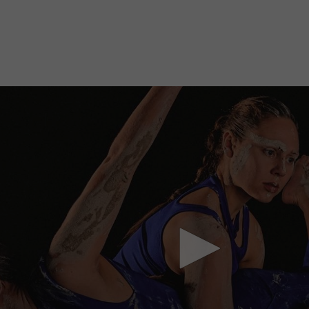
Mach mit: «Be Part of the Art»!
Engagiere dich als Kulturliebhaber:in, Kulturschaffende(r) oder