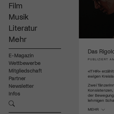
Film
Musik
Literatur
Mehr
0
seconds
of
Das Rigolo
2
E-Magazin
minutes,
PUBLIZIERT A
52
Wettbewerbe
seconds
Volume
90%
Mitgliedschaft
«ITHIR» erzähl
ewigen Kreisla
Partner
Zwei Tänzerinn
Newsletter
Konsistenzen, 
Infos
der Bewegung 
lehmigen Scha
MEHR