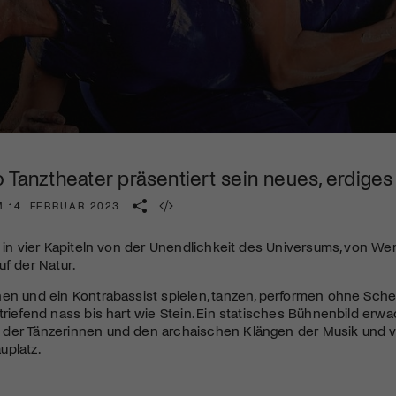
Kulturinstitution und unterstütze unsere Arbeit.
Mit deiner Mitgliedschaft erhältst du kostenlosen Zugang zu
diversen Kulturevents.
Jetzt Mitglied werden
 Tanztheater präsentiert sein neues, erdiges
M 14. FEBRUAR 2023
t in vier Kapiteln von der Unendlichkeit des Universums, von 
uf der Natur.
en und ein Kontrabassist spielen, tanzen, performen ohne Scheu
triefend nass bis hart wie Stein. Ein statisches Bühnenbild erw
der Tänzerinnen und den archaischen Klängen der Musik und v
uplatz.