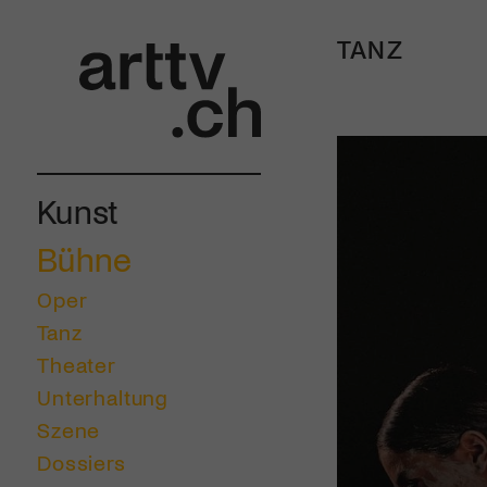
TANZ
Kunst
Bühne
Oper
Tanz
Theater
Unterhaltung
Szene
Dossiers