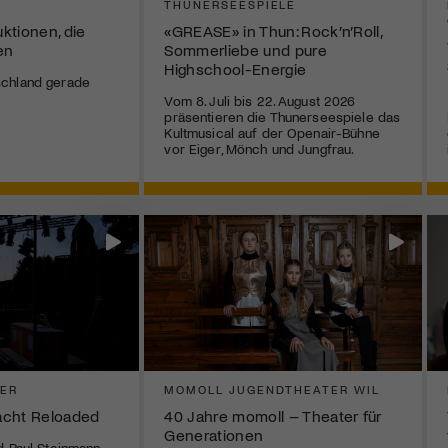
THUNERSEESPIELE
ktionen, die
«GREASE» in Thun: Rock’n’Roll,
en
Sommerliebe und pure
Highschool-Energie
chland gerade
Vom 8. Juli bis 22. August 2026
präsentieren die Thunerseespiele das
Kultmusical auf der Openair-Bühne
vor Eiger, Mönch und Jungfrau.
TER
MOMOLL JUGENDTHEATER WIL
acht Reloaded
40 Jahre momoll – Theater für
Generationen
d Paul Steinmann