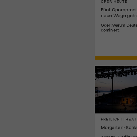
OPER HEUTE
Fünf Opernprodu
neue Wege geh
Oder: Warum Deuts
dominiert.
FREILICHTTHEA
Morgarten-Schl
Annette Windlin un