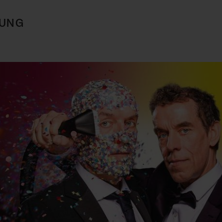
TUNG
Mach mit: «Be Part of the Art»!
Engagiere dich als Kulturliebhaber:in, Kulturschaffende(r) oder