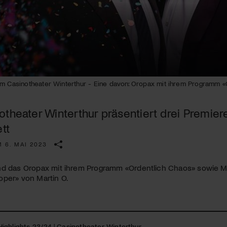
Kulturinstitution und unterstütze unsere Arbeit.
Mit deiner Mitgliedschaft erhältst du kostenlosen Zugang zu
diversen Kulturevents.
Jetzt Mitglied werden
im Casinotheater Winterthur - Eine davon: Oropax mit ihrem Programm «
otheater Winterthur präsentiert drei Premie
ett
 6. MAI 2023
nd das Oropax mit ihrem Programm «Ordentlich Chaos» sowie Mik
oper» von Martin O.
ighlights 23/24
|
Casinotheater Winterthur