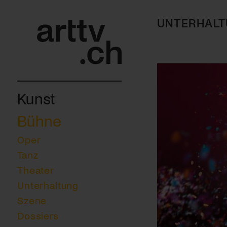
UNTERHAL
Kunst
Bühne
Oper
Tanz
Theater
Unterhaltung
Szene
Dossiers