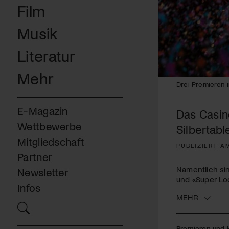
Film
Musik
Literatur
Mehr
Drei Premieren 
E-Magazin
Das Casin
Wettbewerbe
Silbertabl
Mitgliedschaft
PUBLIZIERT AM
Partner
Namentlich si
Newsletter
und «Super Lo
Infos
MEHR
Premieren und H