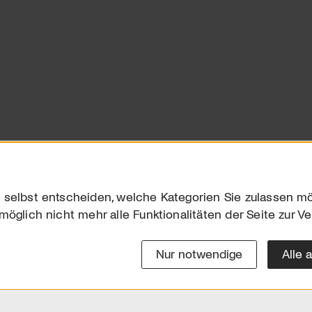
 selbst entscheiden, welche Kategorien Sie zulassen mö
möglich nicht mehr alle Funktionalitäten der Seite zur V
Downloads
Impres
Werben
Datensc
Nur notwendige
Alle 