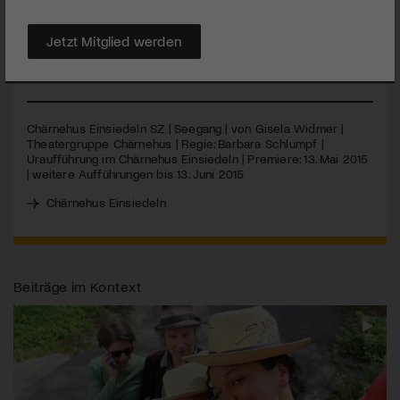
Chärnehus «Seegang» auf die Bretter, die die Welt bedeuten –
auch wenn es diesmal Schiffsbretter sind. Die Luzerner
Autorin Gisela Widmer hat ein Stück geschaffen, das manche
Jetzt Mitglied werden
Überraschung birgt.
MEHR
Chärnehus Einsiedeln SZ | Seegang | von Gisela Widmer |
Theatergruppe Chärnehus | Regie: Barbara Schlumpf |
Uraufführung im Chärnehus Einsiedeln | Premiere: 13. Mai 2015
| weitere Aufführungen bis 13. Juni 2015
Chärnehus Einsiedeln
Beiträge im Kontext