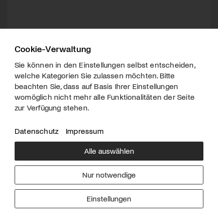
Cookie-Verwaltung
Sie können in den Einstellungen selbst entscheiden,
welche Kategorien Sie zulassen möchten. Bitte
beachten Sie, dass auf Basis Ihrer Einstellungen
womöglich nicht mehr alle Funktionalitäten der Seite
zur Verfügung stehen.
Datenschutz
Impressum
Alle auswählen
Über uns
Downloads
Impressum
Nur notwendige
Kontakt
Werben
Datenschutz
Einstellungen
© 2026 arttv.ch