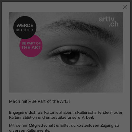
0
Mach mit: «Be Part of the Art»!
seconds
Chärnehus Einsiedeln | «Seegang» von Gisela
of
Widmer
3
Engagiere dich als Kulturliebhaber:in, Kulturschaffende(r) oder
minutes,
Kulturinstitution und unterstütze unsere Arbeit.
PUBLIZIERT AM 17. MAI 2015
16
Mit deiner Mitgliedschaft erhältst du kostenlosen Zugang zu
seconds
Mit viel Elan, Komik und Witz bringt das Ensemble des
diversen Kulturevents.