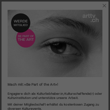
0
Mach mit: «Be Part of the Art»!
seconds
Theater Parfin de Siècle | Glückliche Tage
of
3
PUBLIZIERT AM 22. APRIL 2015
Engagiere dich als Kulturliebhaber:in, Kulturschaffende(r) oder
minutes,
Kulturinstitution und unterstütze unsere Arbeit.
32
Das Theaterstück «Glückliche Tage» von Samuel Beckett zeigt
Mit deiner Mitgliedschaft erhältst du kostenlosen Zugang zu
seconds
die letzten Tage im Leben von Winnie und Willie. Die beiden
diversen Kulturevents.
versuchen trotz ihrer aussichtslosen Lage ein paar glückliche