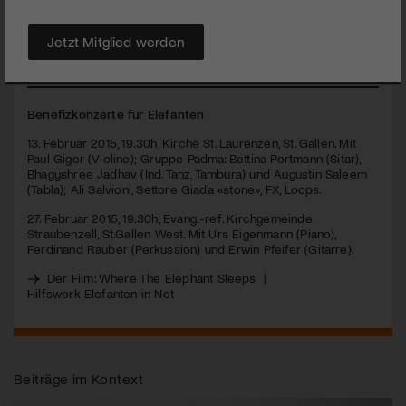
Filmemacherin, sondern zugleich die Schweizer Botschafterin
für Elefanten. Seit Herbst 2014 gibt es das Schweizer
Hilfswerk «Elefanten in Not».
Jetzt Mitglied werden
MEHR
Benefizkonzerte für Elefanten
13. Februar 2015, 19.30h, Kirche St. Laurenzen, St. Gallen. Mit
Paul Giger (Violine); Gruppe Padma: Bettina Portmann (Sitar),
Bhagyshree Jadhav (Ind. Tanz, Tambura) und Augustin Saleem
(Tabla); Ali Salvioni, Settore Giada «stone», FX, Loops.
27. Februar 2015, 19.30h, Evang.-ref. Kirchgemeinde
Straubenzell, St.Gallen West. Mit Urs Eigenmann (Piano),
Ferdinand Rauber (Perkussion) und Erwin Pfeifer (Gitarre).
Der Film: Where The Elephant Sleeps
|
Hilfswerk Elefanten in Not
Beiträge im Kontext