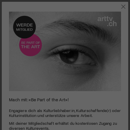
Mach mit: «Be Part of the Art»!
Where the Elephant Sleeps | Benefizkonzert für
Elefanten
Engagiere dich als Kulturliebhaber:in, Kulturschaffende(r) oder
Kulturinstitution und unterstütze unsere Arbeit.
PUBLIZIERT AM 30. JANUAR 2015
Mit deiner Mitgliedschaft erhältst du kostenlosen Zugang zu
Brigitte Uttar Kornetzky ist nicht nur eine engagierte
diversen Kulturevents.