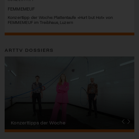
FEMMEMEUF
Konzerttipp der Woche: Plattentaufe «Hurt but Hot» von
FEMMEMEUF im Treibhaus, Luzern
ARTTV DOSSIERS
Alpentöne
Konzerttipps der Woche
Stanser Musiktage
FONDATION SUISA
Festival da Jazz
J.S. Bach-Stiftung