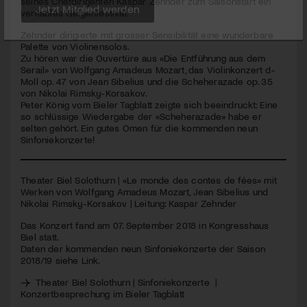
seines Chefdirigenten Kaspar Zehnder zum Saisonstart ein
veritables Geigenfestival.
Jetzt Mitglied werden
Zehnder dirigierte mit grosser Sensibilität eine wunderbare
Palette von Violinensolos.
Zu hören war die Ouvertüre aus «Die Entführung aus dem
Serail» von Wolfgang Amadeus Mozart, das Violinkonzert d-
Moll op. 47 von Jean Sibelius und die Scheherazade op. 35
von Nikolai Rimsky-Korsakov.
Peter König vom Bieler Tagblatt zeigte sich beeindruckt: Eine
so schlüssige Wiedergabe der «Scheherazade» habe er
selten gehört. Ein gutes Omen für die kommenden neun
Sinfoniekonzerte!
Theater Biel Solothurn | «Le monde des contes de fées» mit
Werken von Wolfgang Amadeus Mozart, Jean Sibelius und
Nikolai Rimsky-Korsakov | Leitung: Kaspar Zehnder
Das Konzert fand am 07. September 2018 in Kongresshaus
Biel statt.
Daten der kommenden neun Sinfoniekonzerte der Saison
2018/19 siehe Link.
Theater Biel Solothurn | Sinfoniekonzerte
|
Konzertbesprechung im Bieler Tagblatt