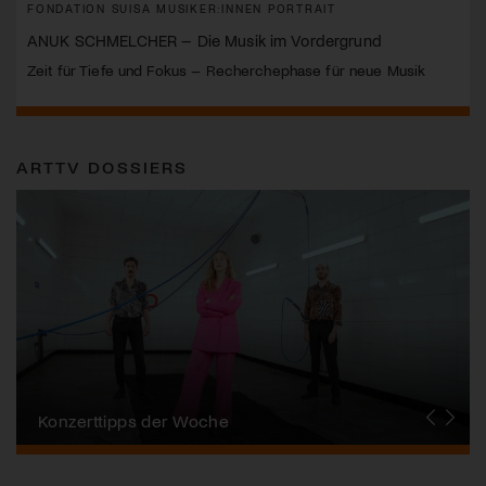
FONDATION SUISA MUSIKER:INNEN PORTRAIT
ANUK SCHMELCHER – Die Musik im Vordergrund
Zeit für Tiefe und Fokus – Recherchephase für neue Musik
ARTTV DOSSIERS
Alpentöne
Konzerttipps der Woche
Stanser Musiktage
FONDATION SUISA
Festival da Jazz
J.S. Bach-Stiftung