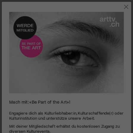
0
Mach mit: «Be Part of the Art»!
seconds
Sharon Brauner I Beste Deutsche Stimme
of
3
PUBLIZIERT AM 8. JULI 2012
Engagiere dich als Kulturliebhaber:in, Kulturschaffende(r) oder
minutes,
Kulturinstitution und unterstütze unsere Arbeit.
24
Sharon Brauner entführt das Publikum in ihre eigene Welt, mit
Mit deiner Mitgliedschaft erhältst du kostenlosen Zugang zu
seconds
geballter Lebensfreude und einer mitreissenden Melange aus
diversen Kulturevents.
handgemachtem deutschem Lounge-Pop und jiddischen