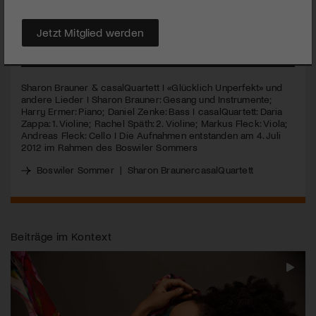
Evergreens. Am Boswiler Sommer gastierte sie in der
Schweiz.
Jetzt Mitglied werden
MEHR
Sharon Brauner & casalQuartett I «Glücklich Unperfekt» und
andere Lieder I Sharon Brauner: Gesang und Instrumente;
Harry Ermer: Piano; Daniel Zenke: Bass I casalQuartett: Daria
Zappa: 1. Violine; Rachel Späth: 2. Violine; Markus Fleck: Viola;
Andreas Fleck: Cello I Die Aufnahmen entstanden am 4. Juli
2012 im Rahmen des Boswiler Sommers
Boswiler Sommer
|
Sharon Brauner
casalQuartett
Beiträge im Kontext