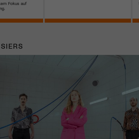
kem Fokus auf
ng.
SIERS