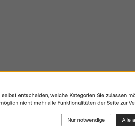
 selbst entscheiden, welche Kategorien Sie zulassen mö
möglich nicht mehr alle Funktionalitäten der Seite zur V
Downloads
Impres
Werben
Datensc
Nur notwendige
Alle 