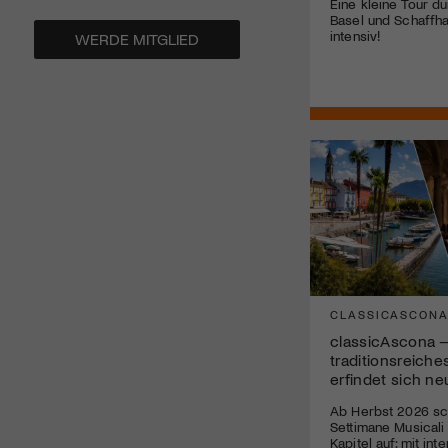
Eine kleine Tour du
Basel und Schaffha
intensiv!
WERDE MITGLIED
CLASSICASCON
classicAscona –
traditionsreiche
erfindet sich ne
Ab Herbst 2026 sc
Settimane Musical
Kapitel auf: mit int