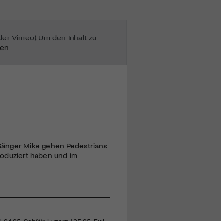
oder Vimeo). Um den Inhalt zu
ten
Sänger Mike gehen Pedestrians
produziert haben und im
| 04.05. Schüür, Luzern | 05.05. Exil,