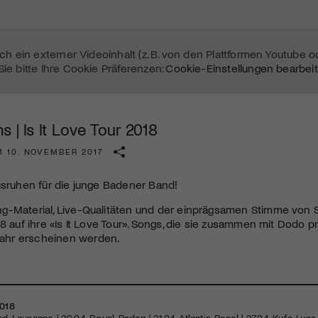
sich ein externer Videoinhalt (z. B. von den Plattformen Youtube 
Sie bitte Ihre Cookie Präferenzen:
Cookie-Einstellungen bearbei
s | Is It Love Tour 2018
M 10. NOVEMBER 2017
usruhen für die junge Badener Band!
g-Material, Live-Qualitäten und der einprägsamen Stimme von 
18 auf ihre «Is It Love Tour». Songs, die sie zusammen mit Dodo 
hr erscheinen werden.
Mach mit: «Be Part of the Art»!
2018
Engagiere dich als Kulturliebhaber:in, Kulturschaffende(r) oder
, Lausanne | 20.04. Royal, Baden | 21.04. Atlantis, Basel | 27.04. Kufa, Lyss 