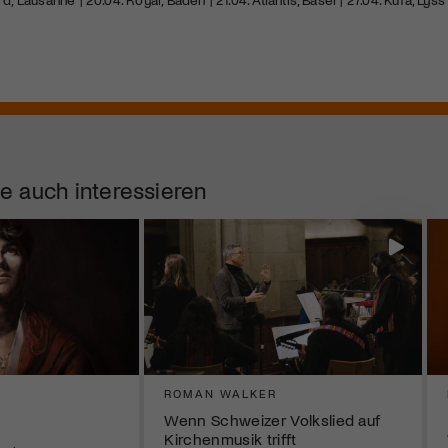
Kulturinstitution und unterstütze unsere Arbeit.
Mit deiner Mitgliedschaft erhältst du kostenlosen Zugang zu
diversen Kulturevents.
Jetzt Mitglied werden
e auch interessieren
ROMAN WALKER
Wenn Schweizer Volkslied auf
Kirchenmusik trifft