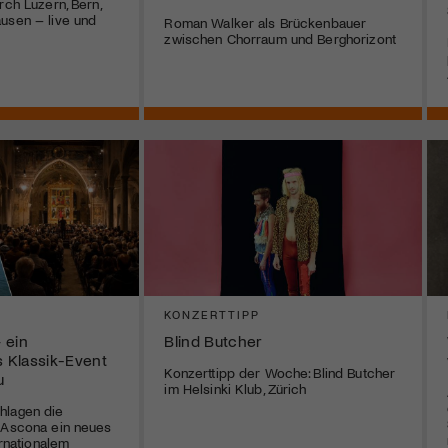
rch Luzern, Bern,
usen – live und
Roman Walker als Brückenbauer
zwischen Chorraum und Berghorizont
A
KONZERTTIPP
 ein
Blind Butcher
s Klassik-Event
Konzerttipp der Woche: Blind Butcher
u
im Helsinki Klub, Zürich
hlagen die
i Ascona ein neues
ernationalem