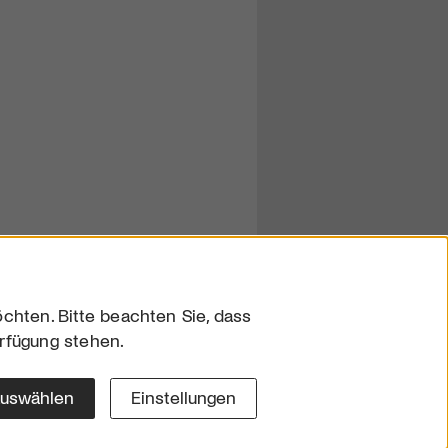
chten. Bitte beachten Sie, dass
erfügung stehen.
sum
hutz
auswählen
Einstellungen