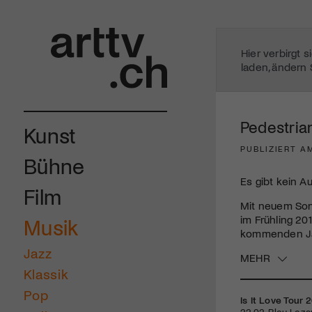
Hier verbirgt 
laden, ändern 
Pedestrian
Kunst
PUBLIZIERT A
Bühne
Es gibt kein A
Film
Mit neuem Son
im Frühling 20
Musik
kommenden Ja
Jazz
MEHR
Klassik
Pop
Is It Love Tour 
22.02. Bleu Lezard