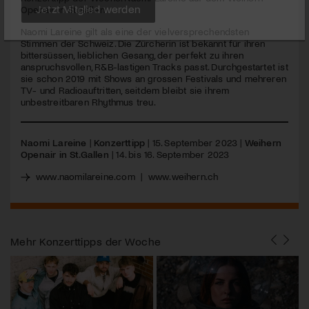
seconds
Openair in St.Gallen
Jetzt Mitglied werden
Naomi Lareine gilt als eine der vielversprechendsten
Stimmen der Schweiz. Die Zürcherin ist bekannt für ihren
bittersüssen, lieblichen Gesang, der perfekt zu ihren
anspruchsvollen, R&B-lastigen Tracks passt. Durchgestartet ist
sie schon 2019 mit Shows an grossen Festivals und mehreren
TV- und Radioauftritten, seitdem bleibt sie ihrem
unbestreitbaren Rhythmus treu.
Naomi Lareine
|
Konzerttipp
| 15. September 2023 |
Weihern
Openair in St.Gallen
| 14. bis 16. September 2023
www.naomilareine.com
|
www.weihern.ch
Mehr
Konzerttipps der Woche