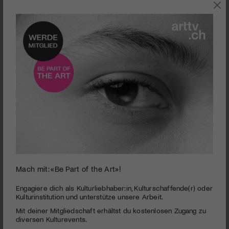
JAZZ
Mach mit: «Be Part of the Art»!
0
Nik West eröffnete das Festival da Jazz St. Moritz
seconds
Engagiere dich als Kulturliebhaber:in, Kulturschaffende(r) oder
of
Kulturinstitution und unterstütze unsere Arbeit.
Mit mehr Power kann man ein Festival nicht eröffnen
2
Mit deiner Mitgliedschaft erhältst du kostenlosen Zugang zu
minutes,
PUBLIZIERT AM 5. JULI 2024
45
diversen Kulturevents.