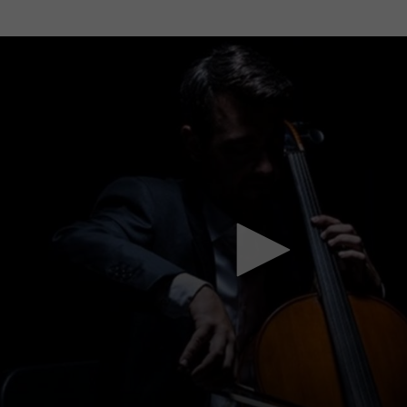
Mach mit: «Be Part of the Art»!
Engagiere dich als Kulturliebhaber:in, Kulturschaffende(r) oder