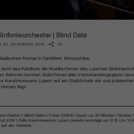
Kulturinstitution und unterstütze unsere Arbeit.
Mit deiner Mitgliedschaft erhältst du kostenlosen Zugang zu
diversen Kulturevents.
infonieorchester | Blind Date
Jetzt Mitglied werden
M 30. DEZEMBER 2018
kalisches Format in familiärer Atmosphäre.
» lernt das Publikum die Musiker*innen des Luzerner Sinfonieor
n Rahmen kennen. Solist*innen aller Instrumentengruppen lasse
s Kunstmuseums Luzern auf ein Stelldichein ein und präsentier
Herzen liegt.
orchester | «Blind Date» | Freier Eintritt | Dauer ca. 30 Minuten | Seebar 
. Juli 2019 | Café Kunstmuseums Luzern jeweils sonntags um 12.15 Uhr, 10. 
 auf der Website