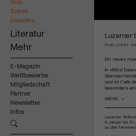
Volk
Szene
Dossiers
0
seconds
Literatur
of
Luzerner S
3
minutes,
Mehr
PUBLIZIERT A
9
seconds
Volume
90%
Ein neues musi
E-Magazin
In «Blind Date
Wettbewerbe
überraschende
und im Café de
Mitgliedschaft
besonders am 
Partner
MEHR
Newsletter
Infos
Luzerner Sinfonie
4. Januar bis 21
zu den Terminen