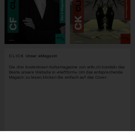
CLICK
Unser eMagazin
Die drei kostenlosen Kulturmagazine von arttv.ch bündeln das
Beste unsere Website in «Heftform». Um das entsprechende
Magazin zu lesen, klicken Sie einfach auf das Cover.