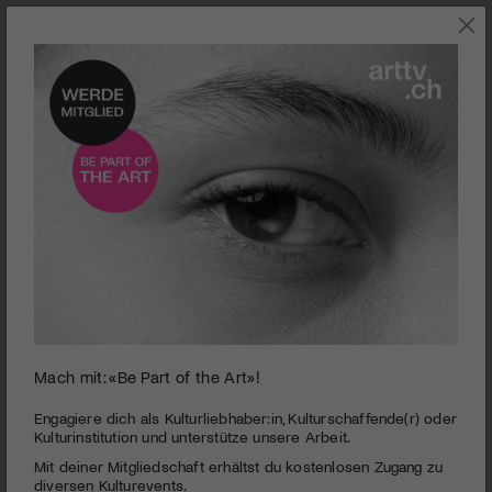
JAZZ
Mach mit: «Be Part of the Art»!
0
seconds
Linda & Lukas Vogel
Engagiere dich als Kulturliebhaber:in, Kulturschaffende(r) oder
of
Kulturinstitution und unterstütze unsere Arbeit.
6
PUBLIZIERT AM 11. JUNI 2024
Mit deiner Mitgliedschaft erhältst du kostenlosen Zugang zu
minutes,
16
diversen Kulturevents.
Konzerttipp der Woche: Linda & Lukas Vogel auf dem Carte