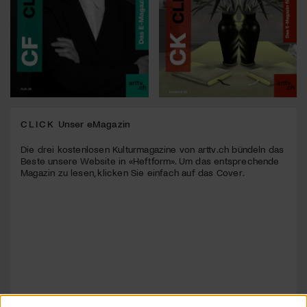
CLICK
Unser eMagazin
Die drei kostenlosen Kulturmagazine von arttv.ch bündeln das
Beste unsere Website in «Heftform». Um das entsprechende
Magazin zu lesen, klicken Sie einfach auf das Cover.