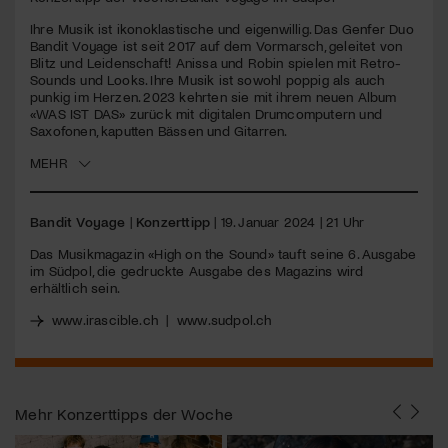
seconds
Ihre Musik ist ikonoklastische und eigenwillig. Das Genfer Duo
Jetzt Mitglied werden
Bandit Voyage ist seit 2017 auf dem Vormarsch, geleitet von
Blitz und Leidenschaft! Anissa und Robin spielen mit Retro-
Sounds und Looks. Ihre Musik ist sowohl poppig als auch
punkig im Herzen. 2023 kehrten sie mit ihrem neuen Album
«WAS
IST
DAS
» zurück mit digitalen Drumcomputern und
Saxofonen, kaputten Bässen und Gitarren.
MEHR
Bandit Voyage
|
Konzerttipp
| 19. Januar 2024 | 21 Uhr
Das Musikmagazin «High on the Sound» tauft seine 6. Ausgabe
im Südpol, die gedruckte Ausgabe des Magazins wird
erhältlich sein.
www.irascible.ch
|
www.sudpol.ch
Mehr
Konzerttipps der Woche