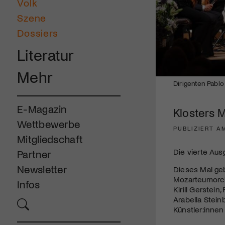
Volk
Szene
Dossiers
Literatur
Mehr
Dirigenten Pab
E-Magazin
Klosters M
Wettbewerbe
PUBLIZIERT AM
Mitgliedschaft
Die vierte Aus
Partner
Newsletter
Dieses Mal ge
Mozarteumorche
Infos
Kirill Gerstei
Arabella Stein
Künstler:innen