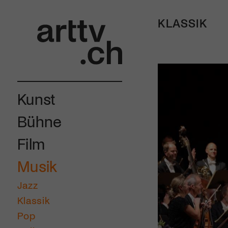
KLASSIK
Kunst
Bühne
Film
Musik
Jazz
Klassik
Pop