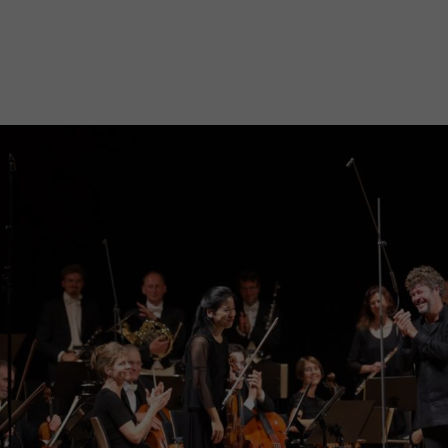
Mach mit: «Be Part of the Art»!
Engagiere dich als Kulturliebhaber:in, Kulturschaffende(r) oder