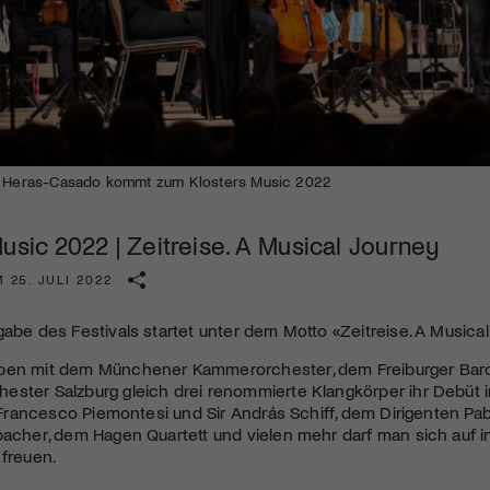
Kulturinstitution und unterstütze unsere Arbeit.
Mit deiner Mitgliedschaft erhältst du kostenlosen Zugang zu
diversen Kulturevents.
Jetzt Mitglied werden
lo Heras-Casado kommt zum Klosters Music 2022
usic 2022 | Zeitreise. A Musical Journey
 25. JULI 2022
gabe des Festivals startet unter dem Motto «Zeitreise. A Musica
ben mit dem Münchener Kammerorchester, dem Freiburger Ba
ster Salzburg gleich drei renommierte Klangkörper ihr Debüt in
n, Francesco Piemontesi und Sir András Schiff, dem Dirigenten P
bacher, dem Hagen Quartett und vielen mehr darf man sich auf 
 freuen.