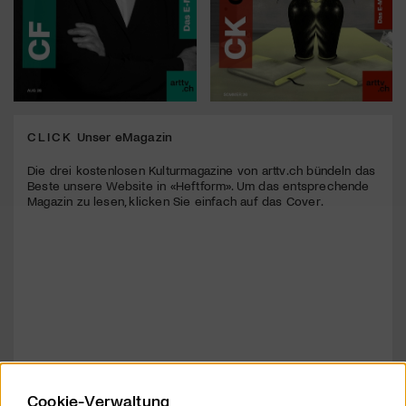
CLICK
Unser eMagazin
Die drei kostenlosen Kulturmagazine von arttv.ch bündeln das
Beste unsere Website in «Heftform». Um das entsprechende
Magazin zu lesen, klicken Sie einfach auf das Cover.
Cookie-Verwaltung