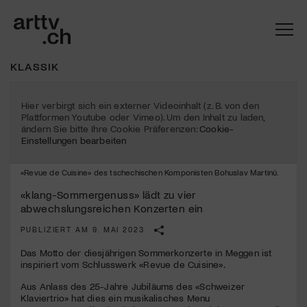
KLASSIK
Hier verbirgt sich ein externer Videoinhalt (z. B. von den
Plattformen Youtube oder Vimeo). Um den Inhalt zu laden,
ändern Sie bitte Ihre Cookie Präferenzen:
Cookie-
Einstellungen bearbeiten
«Revue de Cuisine» des tschechischen Komponisten Bohuslav Martinů.
«klang-Sommergenuss» lädt zu vier
abwechslungsreichen Konzerten ein
PUBLIZIERT AM 9. MAI 2023
Mach mit: «Be Part of the Art»!
Das Motto der diesjährigen Sommerkonzerte in Meggen ist
Engagiere dich als Kulturliebhaber:in, Kulturschaffende(r) oder
inspiriert vom Schlusswerk «Revue de Cuisine».
Kulturinstitution und unterstütze unsere Arbeit.
Aus Anlass des 25-Jahre Jubiläums des «Schweizer
Mit deiner Mitgliedschaft erhältst du kostenlosen Zugang zu
Klaviertrio» hat dies ein musikalisches Menu
diversen Kulturevents.