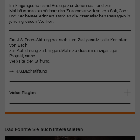
seconds
Im Eingangschor sind Bezüge zur Johannes- und zur
Matthäuspassion hörbar; das Zusammenwirken von Soli, Chor
Jetzt Mitglied werden
und Orchester erinnert stark an die dramatischen Passagen in
jenen grossen Werken.
Die J.S. Bach-Stiftung hat sich zum Ziel gesetzt, alle Kantaten
von Bach
zur Aufführung zu bringen. Mehr zu diesem einzigartigen
Projekt, siehe
Website der Stiftung.
J.S.Bachstiftung
Video Playlist
Das könnte Sie auch interessieren