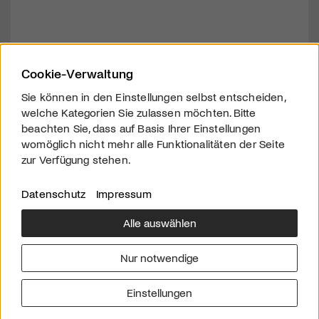
Cookie-Verwaltung
Sie können in den Einstellungen selbst entscheiden,
welche Kategorien Sie zulassen möchten. Bitte
beachten Sie, dass auf Basis Ihrer Einstellungen
womöglich nicht mehr alle Funktionalitäten der Seite
zur Verfügung stehen.
Datenschutz
Impressum
Alle auswählen
Über uns
Downloads
Impressum
Nur notwendige
Kontakt
Werben
Datenschutz
Einstellungen
© 2026 arttv.ch