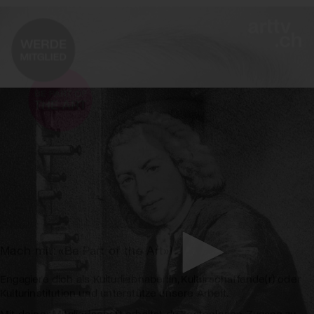
Mach mit: «Be Part of the Art»!
Engagiere dich als Kulturliebhaber:in, Kulturschaffende(r) oder