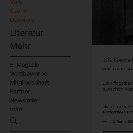
Volk
Szene
Dossiers
Literatur
Mehr
0
seconds
of
J.S. Bach-
19
E-Magazin
minutes,
PUBLIZIERT AM
48
Wettbewerbe
seconds
Volume
90%
Mitgliedschaft
Die Pfingstkan
typischen Kla
Partner
Newsletter
Die J.S. Bach-St
Infos
einzigartigen Pro
J.S. Bach-Sti