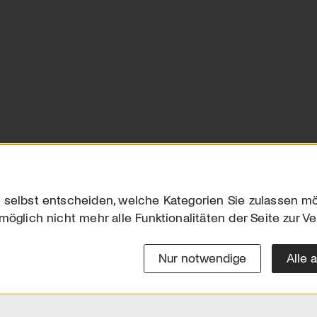
 selbst entscheiden, welche Kategorien Sie zulassen mö
möglich nicht mehr alle Funktionalitäten der Seite zur V
Downloads
Impres
Werben
Datensc
Nur notwendige
Alle 