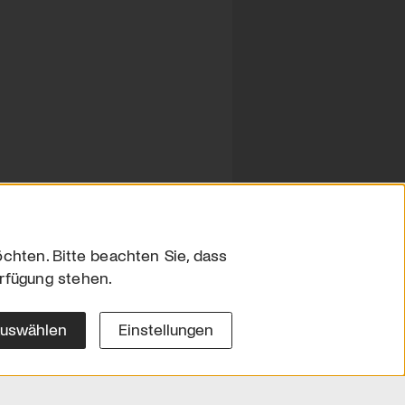
chten. Bitte beachten Sie, dass
erfügung stehen.
sum
hutz
auswählen
Einstellungen