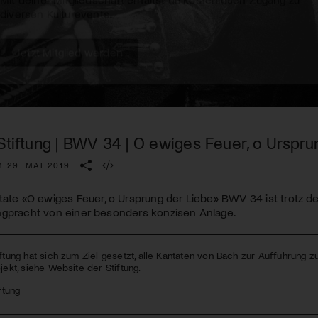
Kulturinstitution und unterstütze unsere Arbeit.
Mit deiner Mitgliedschaft erhältst du kostenlosen Zugang zu
diversen Kulturevents.
Jetzt Mitglied werden
Stiftung | BWV 34 | O ewiges Feuer, o Urspru
 29. MAI 2019
tate «O ewiges Feuer, o Ursprung der Liebe»
BWV
34 ist trotz d
ngpracht von einer besonders konzisen Anlage.
iftung hat sich zum Ziel gesetzt, alle Kantaten von Bach zur Aufführung 
jekt, siehe Website der Stiftung.
ftung