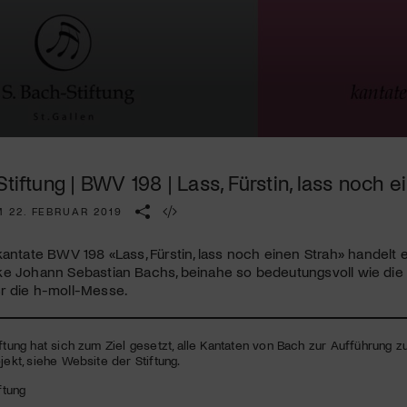
Kulturinstitution und unterstütze unsere Arbeit.
Mit deiner Mitgliedschaft erhältst du kostenlosen Zugang zu
diversen Kulturevents.
Jetzt Mitglied werden
Stiftung | BWV 198 | Lass, Fürstin, lass noch e
 22. FEBRUAR 2019
rkantate
BWV
198 «Lass, Fürstin, lass noch einen Strah» handelt
ke Johann Sebastian Bachs, beinahe so bedeutungsvoll wie di
r die h-moll-Messe.
iftung hat sich zum Ziel gesetzt, alle Kantaten von Bach zur Aufführung 
jekt, siehe Website der Stiftung.
ftung