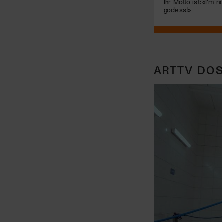
Ihr Motto ist: «I’m n
godess!»
ARTTV DOS