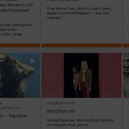
chez Moreno und
Eine kleine Tour durch Luzern, Bern,
dete Empyrean
Basel und Schaffhausen – live und
intensiv!
ischer Glanzpunkt
 das Urner
voller Länge.
SA
KONZERTTIPP
PORTRAITS
Blind Butcher
ch – Rapperin
Konzerttipp der Woche: Blind Butcher
im Helsinki Klub, Zürich