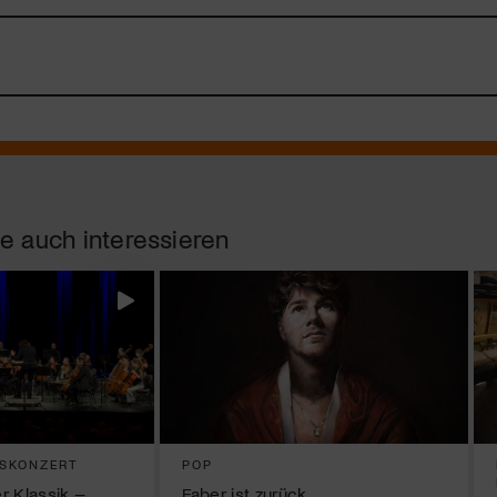
e auch interessieren
SKONZERT
POP
r Klassik –
Faber ist zurück