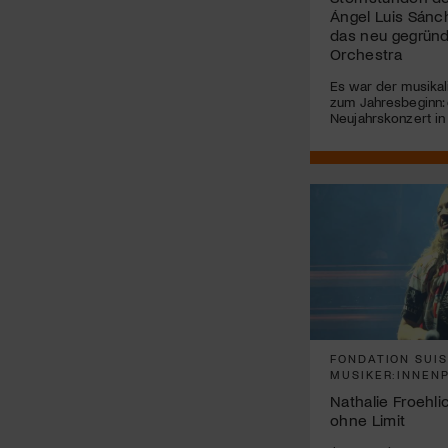
Ángel Luis Sán
das neu gegrün
Orchestra
Es war der musikal
zum Jahresbeginn:
Neujahrskonzert in 
FONDATION SUI
MUSIKER:INNEN
Nathalie Froehli
ohne Limit