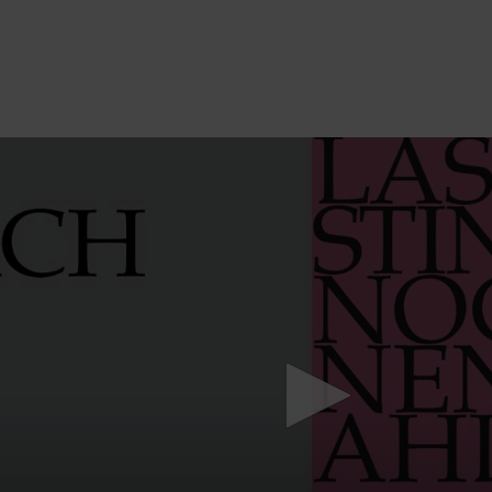
Mach mit: «Be Part of the Art»!
Engagiere dich als Kulturliebhaber:in, Kulturschaffende(r) oder