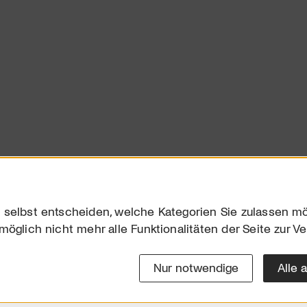
 selbst entscheiden, welche Kategorien Sie zulassen mö
möglich nicht mehr alle Funktionalitäten der Seite zur V
Downloads
Impres
Werben
Datensc
Nur notwendige
Alle 