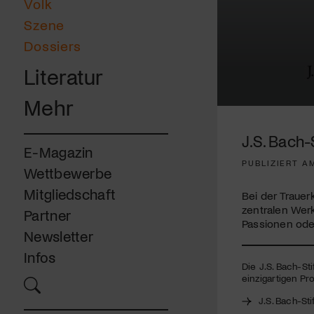
Volk
Szene
Dossiers
Literatur
Mehr
0
seconds
of
J.S. Bach-
38
E-Magazin
minutes,
PUBLIZIERT AM
32
Wettbewerbe
seconds
Volume
90%
Mitgliedschaft
Bei der Traue
zentralen Wer
Partner
Passionen ode
Newsletter
Infos
Die J.S. Bach-St
einzigartigen Pro
J.S. Bach-Sti