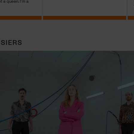
ot a queen. I’m a
SIERS