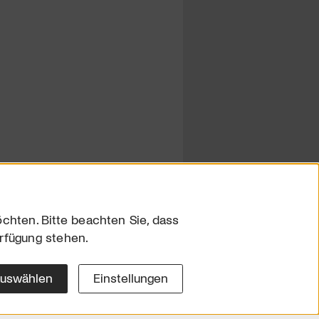
chten. Bitte beachten Sie, dass
erfügung stehen.
sum
hutz
auswählen
Einstellungen