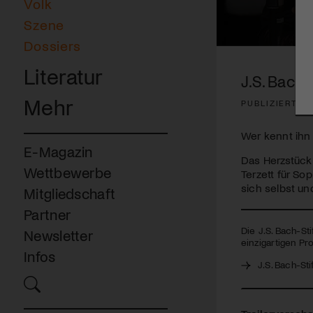
Volk
Szene
Dossiers
0
seconds
Literatur
of
J.S. Bach-
19
minutes,
Mehr
PUBLIZIERT A
54
seconds
Volume
90%
Wer kennt ihn
E-Magazin
Das Herzstück
Wettbewerbe
Terzett für So
sich selbst und
Mitgliedschaft
Partner
Die J.S. Bach-St
Newsletter
einzigartigen Pro
Infos
J.S. Bach-Sti