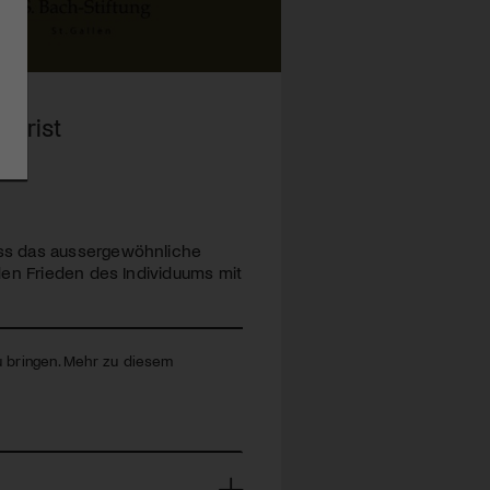
Christ
wiss das aussergewöhnliche
den Frieden des Individuums mit
zu bringen. Mehr zu diesem