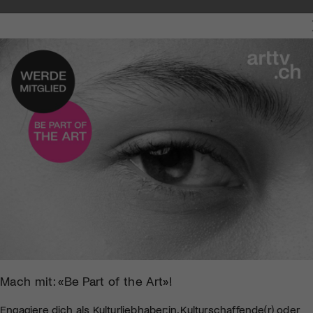
Mach mit: «Be Part of the Art»!
Engagiere dich als Kulturliebhaber:in, Kulturschaffende(r) oder