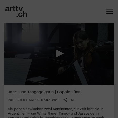
0
Mach mit: «Be Part of the Art»!
seconds
Jazz- und Tangogeigerin | Sophie Lüssi
of
4
PUBLIZIERT AM 15. MÄRZ 2012
Engagiere dich als Kulturliebhaber:in, Kulturschaffende(r) oder
minutes,
Kulturinstitution und unterstütze unsere Arbeit.
50
Sie pendelt zwischen zwei Kontinenten, zur Zeit lebt sie in
Mit deiner Mitgliedschaft erhältst du kostenlosen Zugang zu
seconds
Argentinien – die Winterthurer Tango- und Jazzgeigerin
diversen Kulturevents.
Sophie Lüssi spielt in verschiedenen Formationen, ist auch