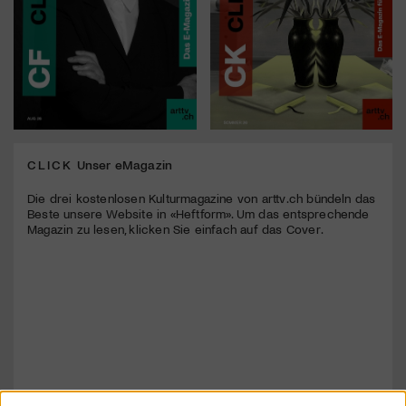
CLICK
Unser eMagazin
Die drei kostenlosen Kulturmagazine von arttv.ch bündeln das
Beste unsere Website in «Heftform». Um das entsprechende
Magazin zu lesen, klicken Sie einfach auf das Cover.