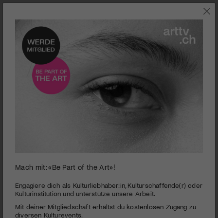
0
Mach mit: «Be Part of the Art»!
seconds
Gewinner | Swiss Music Awards
of
4
PUBLIZIERT AM 2. MÄRZ 2013
Engagiere dich als Kulturliebhaber:in, Kulturschaffende(r) oder
minutes,
Kulturinstitution und unterstütze unsere Arbeit.
20
Die Romandie ist der grosse Abräumer an den
SMA
2013,
Mit deiner Mitgliedschaft erhältst du kostenlosen Zugang zu
seconds
zwei Auszeichnungen für Stress, zwei für Bastian Baker. In der
diversen Kulturevents.
Kategorie Best Talent gewinnt die Gruppe «Hecht» (Video).