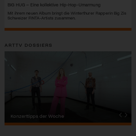
BIG HUG – Eine kollektive Hip-Hop-Umarmung
Mit ihrem neuen Album bringt die Winterthurer Rapperin Big Zis
Schweizer FINTA-Artists zusammen.
ARTTV DOSSIERS
Alpentöne
Konzerttipps der Woche
Stanser Musiktage
FONDATION SUISA
Festival da Jazz
J.S. Bach-Stiftung