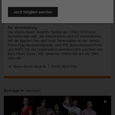
art-tv hat die Band vorgängig getroffen.
Jetzt Mitglied werden
MEHR
Zur Veranstaltung
Die «Swiss Music Awards» fanden am 1. März 2013 zum
sechsten Mal statt . Sie beschränken sich im Wesentlichen
auf die Sparten Pop und Rock. Veranstalter ist der Verein
Press Play, Vereinsmitglieder sind
IFPI
, Suisa, Swissperform
und
SMPA
. Für die Organisation verantwortlich zeichnet das
Büro Oliver Rosa. | Alle Gewinner finden Sie auf der
SMA
-
Website.
Swiss Music Awards
|
Hecht Band Site
Beiträge im Kontext